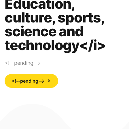
Education,
culture, sports,
science and
technology</i>
<!--pending-->
<!--pending-->