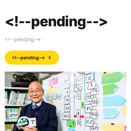
<!--pending-->
<!--pending-->
<!--pending-->