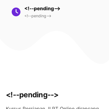
<!--pending-->
<!--pending-->
<!--pending-->
Kursus Persiapan JLPT Online dirancang