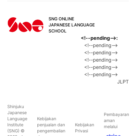
SNG ONLINE
JAPANESE LANGUAGE
SCHOOL
<!--pending-->
:
<!--pending-->
<!--pending-->
<!--pending-->
<!--pending-->
<!--pending-->
JLPT
Shinjuku
Japanese
Pembayaran
Language
Kebijakan
aman
Institute
penjualan dan
Kebijakan
melalui
(SNG)
©
pengembalian
Privasi