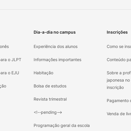
Dia-a-dia no campus
Inscrições
ponês
Experiência dos alunos
Como se ins
para o JLPT
Informações importantes
Conteúdo pa
para o EJU
Habitação
Sobre a prof
japonesa no
ção
Bolsa de estudos
inscrição
Revista trimestral
Pagamento o
<!--pending-->
Venda de liv
Programação geral da escola