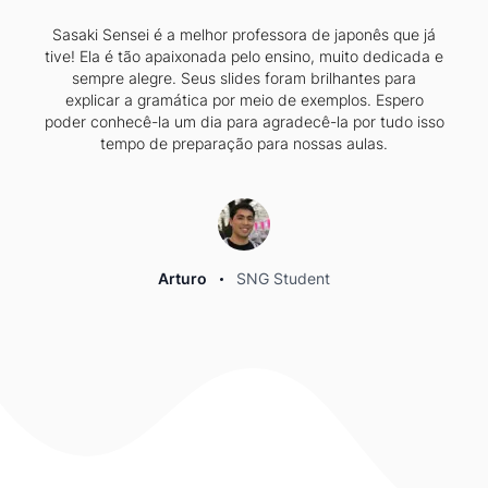
"Gostaria de expressar os meus sinceros
agradecimentos à escola por proporcionar uma
experiência de aprendizagem tão excelente. Adoro
estudar japonês com Kamioka Sensei. Ela é muito
paciente, prestável, dedicada e amável. Além disso, ela
explica todos os tópicos gramaticais com grande
detalhe, o que me facilita a sua compreensão. Ela
também nos dá uma prática de fala maravilhosa. O
pessoal da escola também é muito prestável e
prestativo. Mais uma vez obrigado pelo ambiente de
aprendizagem fantástico na escola"!
Jenny
SNG Student