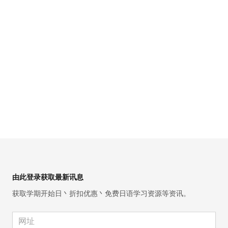
Footer
由此登录获取最新讯息
获取学期开始日丶折扣优惠丶免费日语学习资源等资讯。
Email address