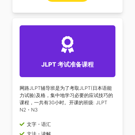
JLPT 考试准备课程
网路JLPT辅导班是为了考取JLPT(日本语能
力试验)及格，集中地学习必要的应试技巧的
课程，一共有30小时。开课的班级: JLPT
N2・N3
文字・语汇
文法・读解