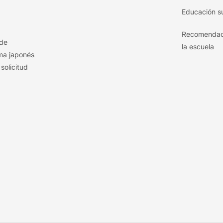
Educación s
Recomendaci
 de
la escuela
oma japonés
solicitud