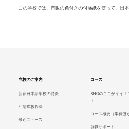
この学校では、市販の色付きの付箋紙を使って、日本
Footer
当校のご案内
コース
新宿日本語学校の特徴
SNGのここがイイ！
ト
江副式教授法
コース概要（学費ほ
最近ニュース
就職サポート