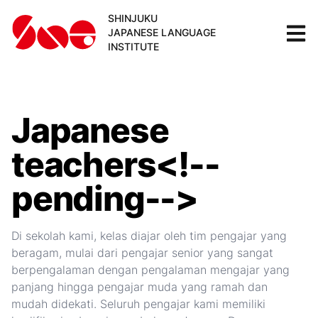
SHINJUKU
JAPANESE LANGUAGE
INSTITUTE
Japanese
teachers<!--
pending-->
Di sekolah kami, kelas diajar oleh tim pengajar yang
beragam, mulai dari pengajar senior yang sangat
berpengalaman dengan pengalaman mengajar yang
panjang hingga pengajar muda yang ramah dan
mudah didekati. Seluruh pengajar kami memiliki