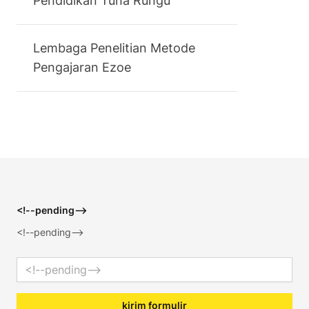
Pendidikan Tuna Rungu
Lembaga Penelitian Metode
Pengajaran Ezoe
Footer
<!--pending-->
<!--pending-->
Email address
kirim formulir