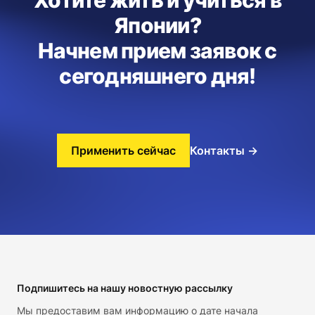
Японии?
Начнем прием заявок с
сегодняшнего дня!
Применить сейчас
Контакты
→
Footer
Подпишитесь на нашу новостную рассылку
Мы предоставим вам информацию о дате начала