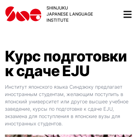
SHINJUKU
JAPANESE LANGUAGE
INSTITUTE
Курс подготовки
к сдаче EJU
Институт японского языка Синдзюку предлагает
иностранным студентам, желающим поступить в
японский университет или другое высшее учебное
заведение, курсы по подготовке к сдаче EJU,
экзамена для поступления в японские вузы для
иностранных студентов.