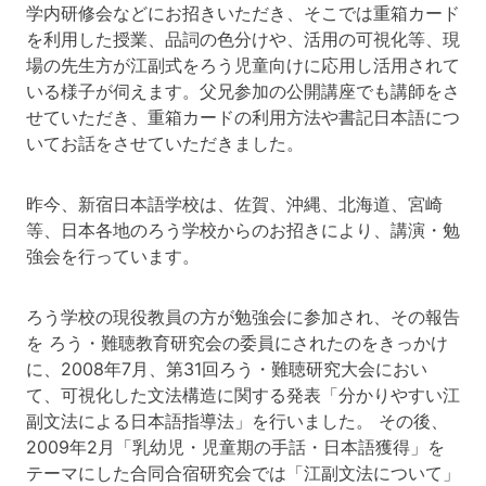
学内研修会などにお招きいただき、そこでは重箱カード
を利用した授業、品詞の色分けや、活用の可視化等、現
場の先生方が江副式をろう児童向けに応用し活用されて
いる様子が伺えます。父兄参加の公開講座でも講師をさ
せていただき、重箱カードの利用方法や書記日本語につ
いてお話をさせていただきました。
昨今、新宿日本語学校は、佐賀、沖縄、北海道、宮崎
等、日本各地のろう学校からのお招きにより、講演・勉
強会を行っています。
ろう学校の現役教員の方が勉強会に参加され、その報告
を ろう・難聴教育研究会の委員にされたのをきっかけ
に、2008年7月、第31回ろう・難聴研究大会におい
て、可視化した文法構造に関する発表「分かりやすい江
副文法による日本語指導法」を行いました。 その後、
2009年2月「乳幼児・児童期の手話・日本語獲得」を
テーマにした合同合宿研究会では「江副文法について」