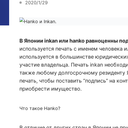
2020/1/29
В Японии inkan или hanko равноценны по
используется печать с именем человека и
используется в большинстве юридических
участие владельца. Печать inkan необхо
также любому долгосрочному резиденту 
печать, чтобы поставить “подпись” на кон
приобрести имущество.
Что такое Hanko?
В отличие от других стран в Японии не пр