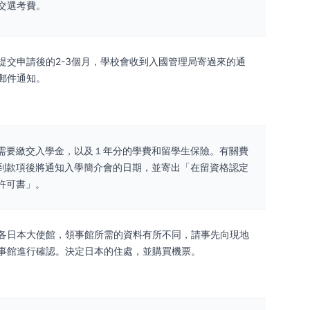
交選考費。
提交申請後的2-3個月，學校會收到入國管理局寄過來的通
郵件通知。
需要繳交入學金，以及１年分的學費和留學生保險。有關費
到款項後將通知入學簡介會的日期，並寄出「在留資格認定
許可書」。
各日本大使館，領事館所需的資料有所不同，請事先向現地
事館進行確認。決定日本的住處，並購買機票。