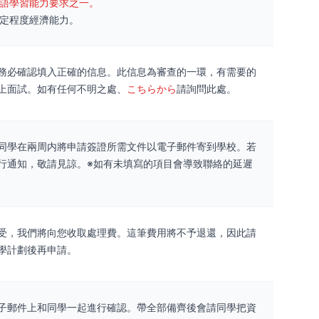
語學習能力要求之一。
定程度經濟能力。
務必確認填入正確的信息。此信息為審查的一環，有需要的
上面試。如有任何不明之處、
こちらから
請詢問此處。
同學在兩周内將申請簽證所需文件以電子郵件寄到學校。若
行通知，敬請見諒。※如有未填寫的項目會導致聯絡的延遲
受，我們將向您收取處理費。這筆費用將不予退還，因此請
學計劃後再申請。
子郵件上和同學一起進行確認。帶全部備齊後會請同學把資