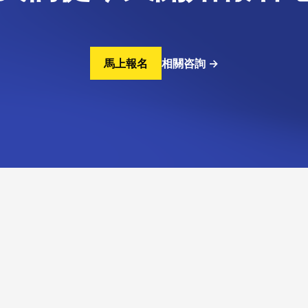
馬上報名
相關咨詢
→