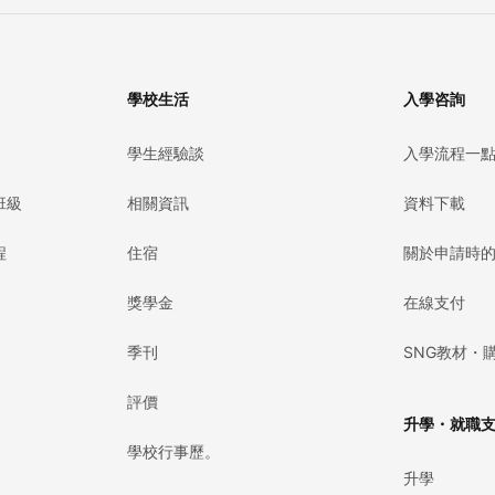
學校生活
入學咨詢
學生經驗談
入學流程一
班級
相關資訊
資料下載
程
住宿
關於申請時
獎學金
在線支付
季刊
SNG教材・
評價
升學・就職
學校行事歷。
升學