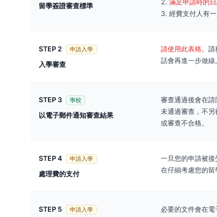
滿足申請時的日
留學簽證審查標準
經費支付人有一
STEP 2
請使用此表格
。請
申請入學
話會再進一步做線
入學審查
STEP 3
審查通過後會在請
學校
未通過審查，不另
以電子郵件通知審查結果
或審查不合格。
STEP 4
一旦您的申請被接
申請入學
在仔細考慮您的留
處理費的支付
STEP 5
必要的文件會在電
申請入學