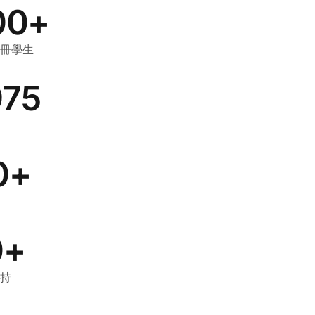
00+
冊學生
975
0+
0+
持