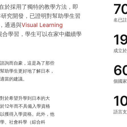
7
在於採用了獨特的教學方法，即
年研究開發，已證明對幫助學生習
名已註
，通過與
Visual Learning
混合學習，學生可以在家中繼續學
1
成立於
諮詢而自豪，這是為了那些
6
幫助學生更好地了解日本，
適當的建議。
個國家
1
對於希望升學到日本的大
於12年而不具備入學資格
語言支
以獲得入學資格。此外，他
學、社會科學（綜合科