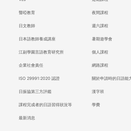
聾啞教育
夜間課程
日文教師
週六課程
日本語教師養成講座
暑期遊學會
江副學園言語教育研究所
個人課程
企業社會責任
網路課程
ISO 29991:2020 認證
關於申請時的日語能
日振協第三方評鑑
漢字班
課程完成者的日語習得狀況等
學費
最新消息