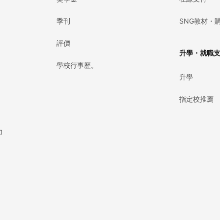
季刊
SNG教材・
評價
升學・就職
學校行事歷。
升學
指定校推薦
力