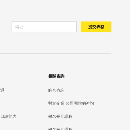
Email address
提交表格
相關咨詢
點通
綜合咨詢
對於企業,公司團體的咨詢
的日語能力
報名長期課程
報名短期課程