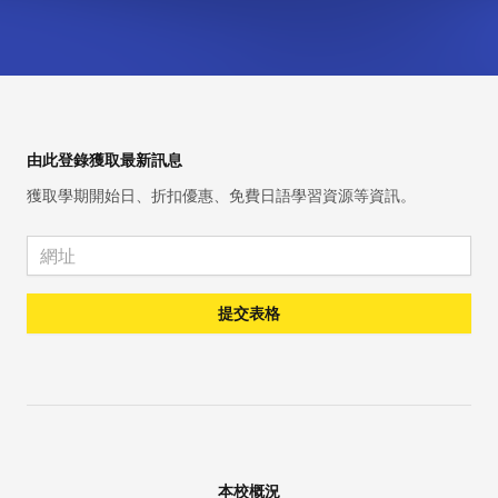
Footer
由此登錄獲取最新訊息
獲取學期開始日、折扣優惠、免費日語學習資源等資訊。
Email address
提交表格
本校概況