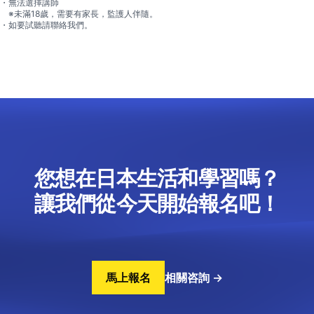
・無法選擇講師
※未滿18歲，需要有家長，監護人伴隨。
・如要試聽請聯絡我們。
您想在日本生活和學習嗎？
讓我們從今天開始報名吧！
馬上報名
相關咨詢
→