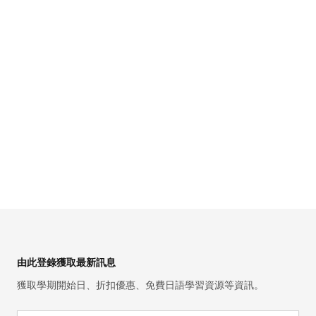
Footer
由此登錄獲取最新訊息
獲取學期開始日、折扣優惠、免費日語學習資源等資訊。