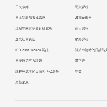
日文教師
週六課程
日本語教師養成講座
暑期遊學會
江副學園言語教育研究所
個人課程
企業社會責任
網路課程
ISO 29991:2020 認證
關於申請時的日語能
日振協第三方評鑑
漢字班
課程完成者的日語習得狀況等
學費
最新消息