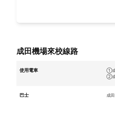
成田機場來校線路
使用電車
①成
②成
巴士
成田