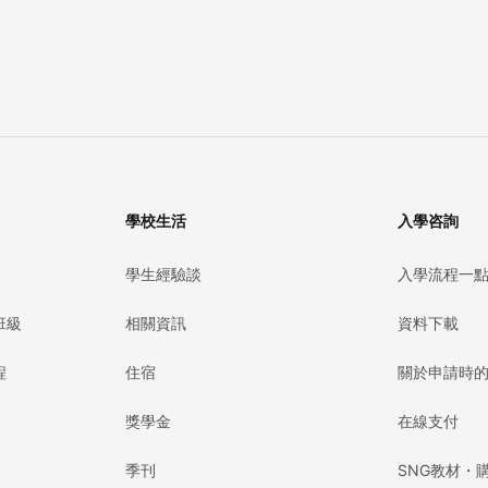
學校生活
入學咨詢
學生經驗談
入學流程一
班級
相關資訊
資料下載
程
住宿
關於申請時
獎學金
在線支付
季刊
SNG教材・