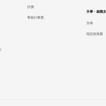
評價
升學・就職
學校行事歷。
升學
指定校推薦
力