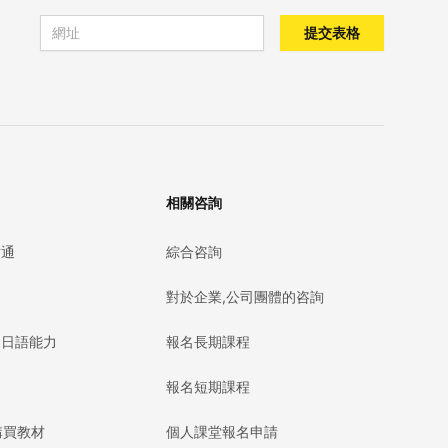
Email address
提交表格
相關咨詢
點通
綜合咨詢
對於企業,公司團體的咨詢
的日語能力
報名長期課程
報名短期課程
購買教材
個人課堂報名申請