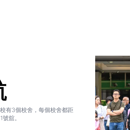
航
校有3個校舍，每個校舍都距
1號舘。