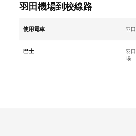
羽田機場到校線路
使用電車
羽田
巴士
羽田
場
Footer