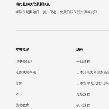
由此登錄獲取最新訊息
獲取學期開始日、折扣優惠、免費日語學習資源等資訊。
本校概況
課程
理事長致詞
平日課程
江副式教學法
日本語能力考試對策
歷史
日本留學考試對策課
VLJ
短期課程
聾啞教育
夜間課程