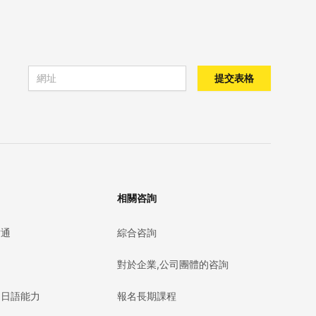
Email address
提交表格
相關咨詢
點通
綜合咨詢
對於企業,公司團體的咨詢
的日語能力
報名長期課程