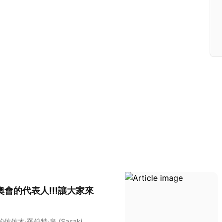
會的代表人!!!讓大家來
佐木‧羅伯特‧泉 (Sasaki