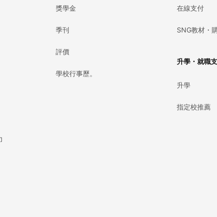
獎學金
在線支付
季刊
SNG教材・
評價
升學・就職
學校行事歷。
升學
指定校推薦
力