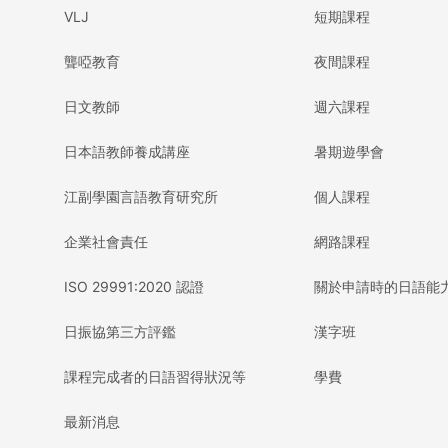
VLJ
短期課程
聾啞教育
夜間課程
日文教師
週六課程
日本語教師養成講座
暑期遊學會
江副學園言語教育研究所
個人課程
企業社會責任
網路課程
ISO 29991:2020 認證
關於申請時的日語能
日振協第三方評鑑
漢字班
課程完成者的日語習得狀況等
學費
最新消息