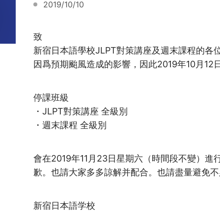
2019/10/10
致
新宿日本語學校JLPT對策講座及週末課程的各
因爲預期颱風造成的影響，因此2019年10月1
停課班級
・JLPT對策講座 全級別
・週末課程 全級別
會在2019年11月23日星期六（時間段不變
歉。也請大家多多諒解并配合。也請盡量避免不
新宿日本語学校