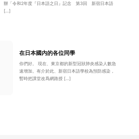
辦「令和2年度『日本語之日』記念 第3回 新宿日本語
[…]
在日本國内的各位同學
你們好。 現在、東京都的新型冠狀肺炎感染人數急
速增加。有介於此、新宿日本語學校為預防感染，
暫時把課堂改爲網路授 […]