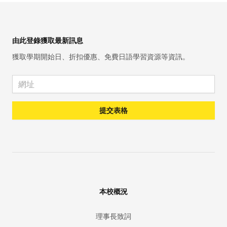
Footer
由此登錄獲取最新訊息
獲取學期開始日、折扣優惠、免費日語學習資源等資訊。
Email address
提交表格
本校概況
理事長致詞