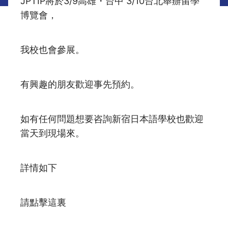
JPTIP將於3/9高雄・台中 3/10台北舉辦留學
博覽會，
我校也會參展。
有興趣的朋友歡迎事先預約。
如有任何問題想要咨詢新宿日本語學校也歡迎
當天到現場來。
詳情如下
請點擊這裏