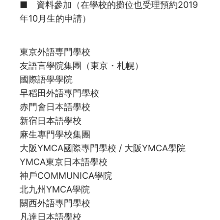
■ 資料參加（在學校的攤位也受理預約2019
年10月生的申請）
東京外語専門學校
友語言學院集團（東京・札幌）
國際語學學院
早稻田外語專門學校
赤門會日本語學校
新宿日本語學校
麻生專門學校集團
大阪YMCA國際專門學校 / 大阪YMCA學院
YMCA東京日本語學校
神戶COMMUNICA學院
北九州YMCA學院
關西外語專門學校
凡達日本語學校