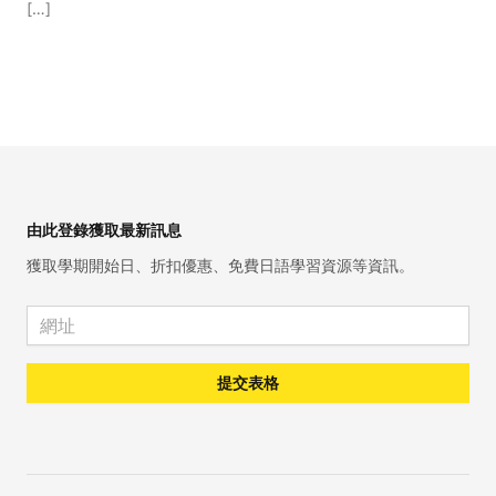
[…]
Footer
由此登錄獲取最新訊息
獲取學期開始日、折扣優惠、免費日語學習資源等資訊。
Email address
提交表格