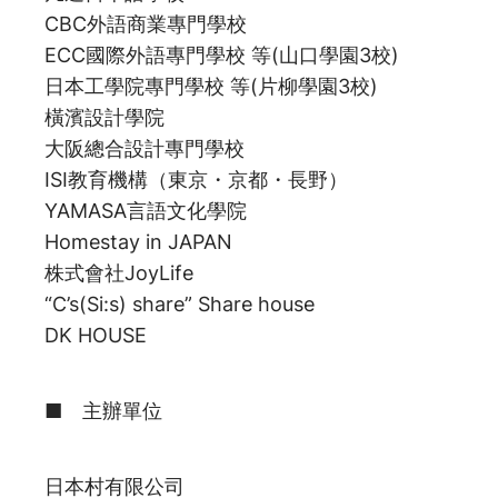
CBC外語商業專門學校
ECC國際外語專門學校 等(山口學園3校)
日本工學院專門學校 等(片柳學園3校)
橫濱設計學院
大阪總合設計專門學校
ISI教育機構（東京・京都・長野）
YAMASA言語文化學院
Homestay in JAPAN
株式會社JoyLife
“C’s(Si:s) share” Share house
DK HOUSE
■ 主辦單位
日本村有限公司