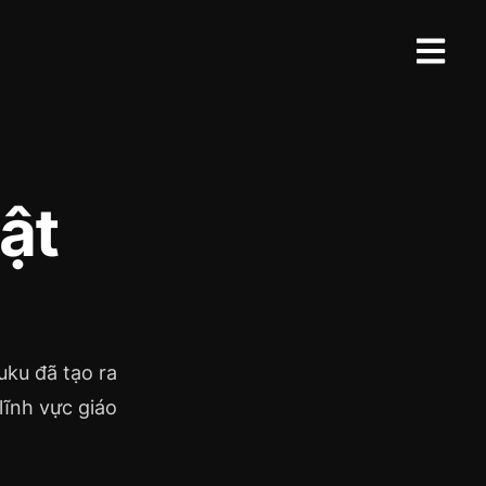
ật
uku đã tạo ra
 lĩnh vực giáo