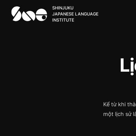
SHINJUKU
JAPANESE LANGUAGE
INSTITUTE
L
Kể từ khi th
một lịch sử l