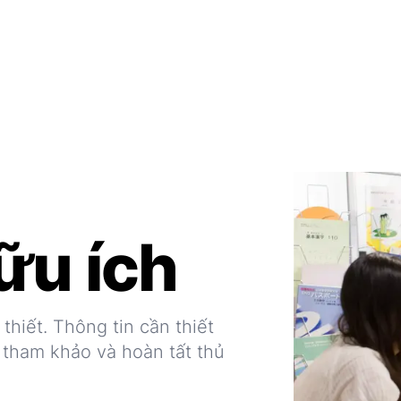
ữu ích
thiết. Thông tin cần thiết
 tham khảo và hoàn tất thủ