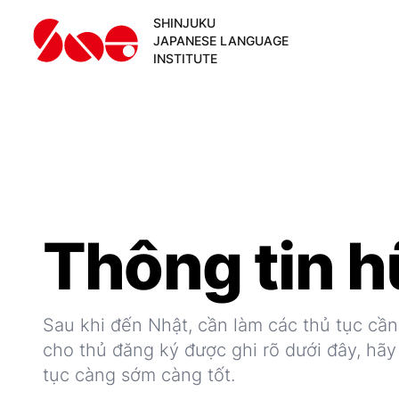
SHINJUKU
JAPANESE LANGUAGE
INSTITUTE
Thông tin h
Sau khi đến Nhật, cần làm các thủ tục cần 
cho thủ đăng ký được ghi rõ dưới đây, hãy
tục càng sớm càng tốt.