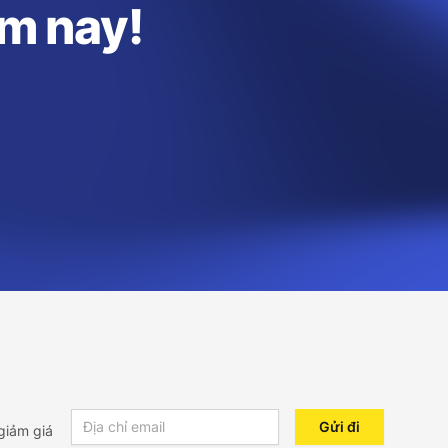
ôm nay!
Email address
Gửi đi
giảm giá