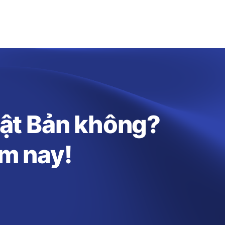
hật Bản không?
ôm nay!