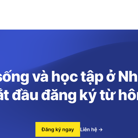
ống và học tập ở N
t đầu đăng ký từ h
Đăng ký ngay
Liên hệ
→