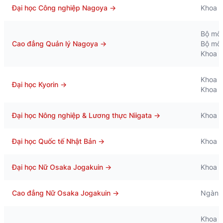
Đại học Công nghiệp Nagoya
→
Khoa K
Bộ môn
Cao đẳng Quản lý Nagoya
→
Bộ môn
Khoa C
Khoa 
Đại học Kyorin
→
Khoa C
Đại học Nông nghiệp & Lương thực Niigata
→
Khoa 
Đại học Quốc tế Nhật Bản
→
Khoa Q
Đại học Nữ Osaka Jogakuin
→
Khoa N
Cao đẳng Nữ Osaka Jogakuin
→
Ngành 
Khoa N