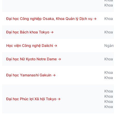
Khoa G
Đại học Công nghiệp Osaka, Khoa Quản lý Dịch vụ
→
Khoa K
Đại học Bách khoa Tokyo
→
Khoa K
Học viện Công nghệ Daiichi
→
Ngành 
Đại học Nữ Kyoto Notre Dame
→
Khoa q
Khoa L
Đại học Yamanashi Gakuin
→
Khoa Q
Khoa P
Khoa C
Đại học Phúc lợi Xã hội Tokyo
→
Khoa T
Khoa G