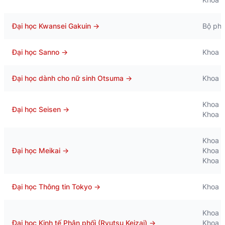
Đại học Kwansei Gakuin
→
Bộ phậ
Đại học Sanno
→
Khoa k
Đại học dành cho nữ sinh Otsuma
→
Khoa N
Khoa V
Đại học Seisen
→
Khoa C
Khoa 
Đại học Meikai
→
Khoa K
Khoa B
Đại học Thông tin Tokyo
→
Khoa H
Khoa T
Đại học Kinh tế Phân phối (Ryutsu Keizai)
→
Khoa X