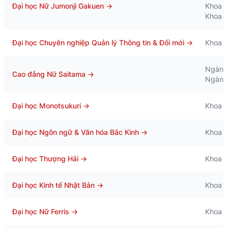
Đại học Nữ Jumonji Gakuen
→
Khoa G
Khoa T
Đại học Chuyên nghiệp Quản lý Thông tin & Đổi mới
→
Khoa Q
Ngành
Cao đẳng Nữ Saitama
→
Ngành 
Đại học Monotsukuri
→
Khoa c
Đại học Ngôn ngữ & Văn hóa Bắc Kinh
→
Khoa 
Đại học Thượng Hải
→
Khoa 
Đại học Kinh tế Nhật Bản
→
Khoa k
Đại học Nữ Ferris
→
Khoa G