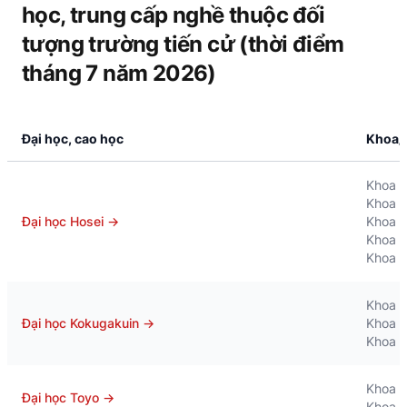
học, trung cấp nghề thuộc đối
tượng trường tiến cử (thời điểm
tháng 7 năm 2026)
Đại học, cao học
Khoa/
Khoa L
Khoa V
Đại học Hosei
→
Khoa K
Khoa N
Khoa T
Khoa V
Đại học Kokugakuin
→
Khoa K
Khoa D
Khoa K
Đại học Toyo
→
Khoa K