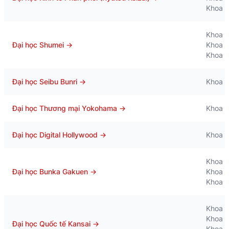
Khoa L
Khoa Q
Đại học Shumei
→
Khoa Q
Khoa K
Đại học Seibu Bunri
→
Khoa Q
Đại học Thương mại Yokohama
→
Khoa K
Đại học Digital Hollywood
→
Khoa T
Khoa T
Đại học Bunka Gakuen
→
Khoa M
Khoa V
Khoa T
Khoa C
Đại học Quốc tế Kansai
→
Khoa T