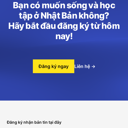
Bạn có muốn sống và học
tập ở Nhật Bản không?
Hãy bắt đầu đăng ký từ hôm
nay!
Đăng ký ngay
Liên hệ
→
Footer
Đăng ký nhận bản tin tại đây